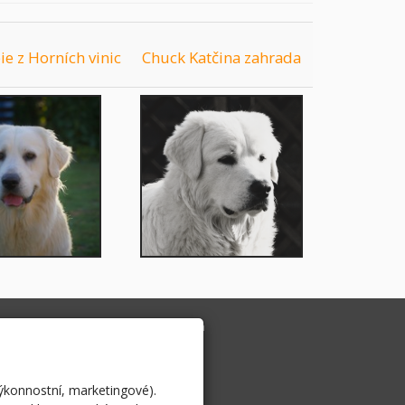
e z Horních vinic
Chuck Katčina zahrada
ovenský čuvač
Papillon
výkonnostní, marketingové).