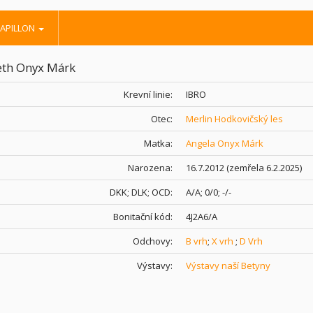
APILLON
eth Onyx Márk
Krevní linie:
IBRO
Otec:
Merlin Hodkovičský les
Matka:
Angela Onyx Márk
Narozena:
16.7.2012 (zemřela 6.2.2025)
DKK; DLK; OCD:
A/A; 0/0; -/-
Bonitační kód:
4J2A6/A
Odchovy:
B vrh
;
X vrh
;
D Vrh
Výstavy:
Výstavy naší Betyny