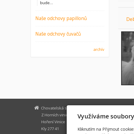
bude…
Naše odchovy papillonů
De
Naše odchovy čuvačů
archív
Chovatelská stanice
cuvaci@zho
Z Horních vinic
papilloni@
Využíváme soubory
Hoření Vinice 133
www.zhorni
Kly 277 41
+420 775 1
Kliknutím na Přijmout cookie