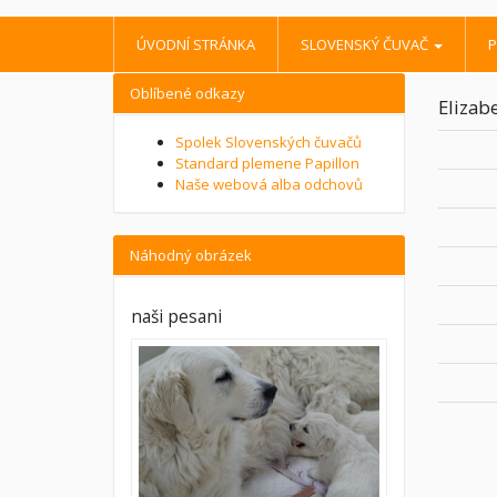
ÚVODNÍ STRÁNKA
SLOVENSKÝ ČUVAČ
P
Oblíbené odkazy
Elizab
Spolek Slovenských čuvačů
Standard plemene Papillon
Naše webová alba odchovů
Náhodný obrázek
naši pesani