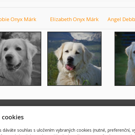
bbie Onyx Márk
Elizabeth Onyx Márk
Angel Debbi
rnichvinic.cz
Úvodní stránka
Sl
zhornichvinic.cz
 cookies
chvinic.cz/
38 086
s dáváte souhlas s uložením vybraných cookies (nutné, preferenční, 