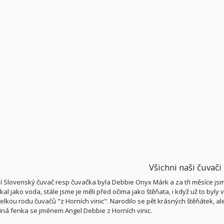
Všichni naši čuvači
í Slovenský čuvač resp čuvačka byla Debbie Onyx Márk a za tři měsíce jsme 
íkal jako voda, stále jsme je měli před očima jako štěňata, i když už to byly
elkou rodu čuvačů "z Horních vinic". Narodilo se pět krásných štěňátek,
diná fenka se jménem Angel Debbie z Horních vinic.