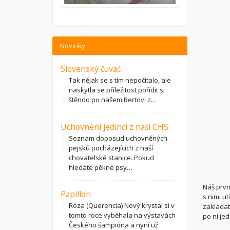
Novinky
Slovenský čuvač
Tak nějak se s tím nepočítalo, ale
naskytla se příležitost pořídit si
štěndo po našem Bertovi z…
Uchovnění jedinci z naší CHS
Seznam doposud uchovněných
pejsků pocházejících z naší
chovatelské stanice. Pokud
hledáte pěkné psy…
Náš prvn
Papillon
s nimi ut
Róza (Querencia) Nový krystal si v
zakladat
tomto roce vyběhala na výstavách
po ní je
Českého šampióna a nyní už