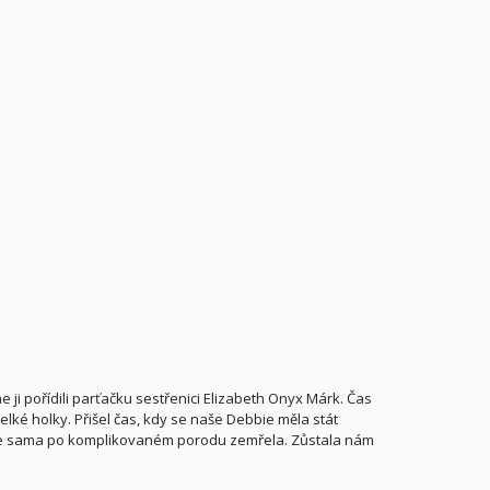
ji pořídili parťačku sestřenici Elizabeth Onyx Márk. Čas
 velké holky. Přišel čas, kdy se naše Debbie měla stát
 ale sama po komplikovaném porodu zemřela. Zůstala nám