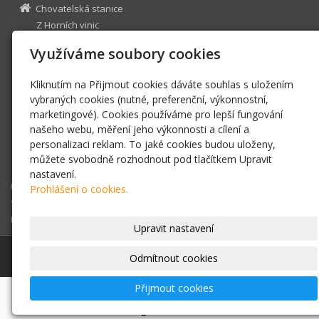
Chovatelská stanice
Z Horních vinic
Hoření Vinice 133
Využíváme soubory cookies
Kly 277 41
cuvaci@zhornichvinic.cz
Kliknutím na Přijmout cookies dáváte souhlas s uložením
papilloni@zhornichvinic.cz
vybraných cookies (nutné, preferenční, výkonnostní,
www.zhornichvinic.cz/
marketingové). Cookies používáme pro lepší fungování
našeho webu, měření jeho výkonnosti a cílení a
+420 775 138 086
personalizaci reklam. To jaké cookies budou uloženy,
Facebook
můžete svobodně rozhodnout pod tlačítkem Upravit
Youtube
nastavení.
Úvodní stránka
Prohlášení o cookies.
Slovenský čuvač
Papillon
Upravit nastavení
© 2026
Chovatelská stanice Z Horních vinic
|
Mapa webu
Odmítnout cookies
Přijmout cookies
-
webové stránky
s AI,
doména
a
webhosting
u jediného
5★ registrátora v ČR