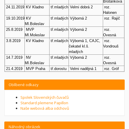
Brotánková
24.11.2019
KV Kladno
tř.mladých
Velmi dobrá 2
roz.
Halonen
19.10.2019
KV
tř.mladých
Výborná 2
roz. Rajič
Ml.Boleslav
25.8.2019
MVP
tř.mladých
Výborná 2
roz.
Ml.Moleslav
Ovesná
3.8.2019
KV Kladno
tř.mladých
Výborná 1, CAJC,
roz.
čekatel kl.š.
Vondrouš
mladých
14.7.2019
NV
tř.mladých
Výborná 2
roz.
Ml.Boleslav
Ovesná
21.4.2019
MVP Praha
tř.dorostu
Velmi nadějná 1
roz. Gróf
Oblíbené odkazy
Spolek Slovenských čuvačů
Standard plemene Papillon
Naše webová alba odchovů
Náhodný obrázek