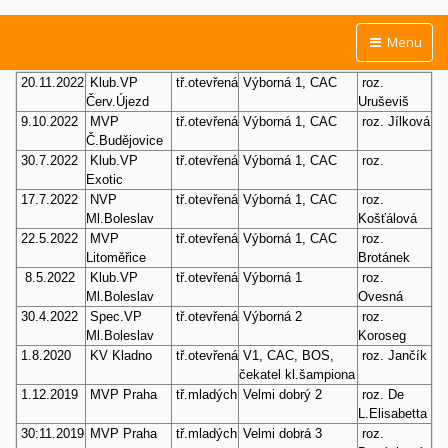
Menu
20.11.2022
Klub.VP
tř.otevřená
Výborná 1, CAC
roz.
Červ.Újezd
Uruševiš
9.10.2022
MVP
tř.otevřená
Výborná 1, CAC
roz. Jílková
Č.Budějovice
30.7.2022
Klub.VP
tř.otevřená
Výborná 1, CAC
roz.
Exotic
17.7.2022
NVP
tř.otevřená
Výborná 1, CAC
roz.
Ml.Boleslav
Košťálová
22.5.2022
MVP
tř.otevřená
Výborná 1, CAC
roz.
Litoměřice
Brotánek
8.5.2022
Klub.VP
tř.otevřená
Výborná 1
roz.
Ml.Boleslav
Ovesná
30.4.2022
Spec.VP
tř.otevřená
Výborná 2
roz.
Ml.Boleslav
Koroseg
1.8.2020
KV Kladno
tř.otevřená
V1, CAC, BOS,
roz. Jančík
čekatel kl.šampiona
1.12.2019
MVP Praha
tř.mladých
Velmi dobrý 2
roz. De
L.Elisabetta
30:11.2019
MVP Praha
tř.mladých
Velmi dobrá 3
roz.