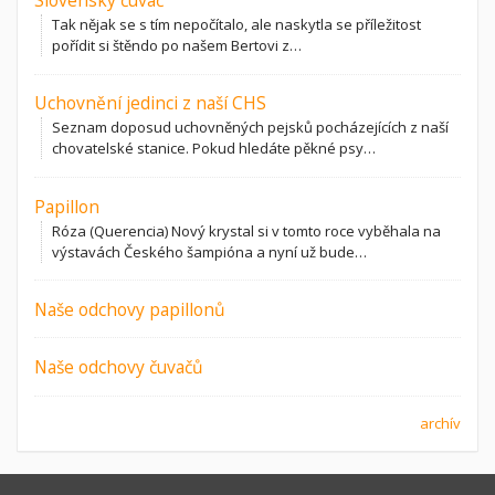
Slovenský čuvač
Tak nějak se s tím nepočítalo, ale naskytla se příležitost
pořídit si štěndo po našem Bertovi z…
Uchovnění jedinci z naší CHS
Seznam doposud uchovněných pejsků pocházejících z naší
chovatelské stanice. Pokud hledáte pěkné psy…
Papillon
Róza (Querencia) Nový krystal si v tomto roce vyběhala na
výstavách Českého šampióna a nyní už bude…
Naše odchovy papillonů
Naše odchovy čuvačů
archív